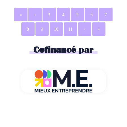
«
‹
3
4
5
6
7
8
9
10
11
›
»
Cofinancé
par