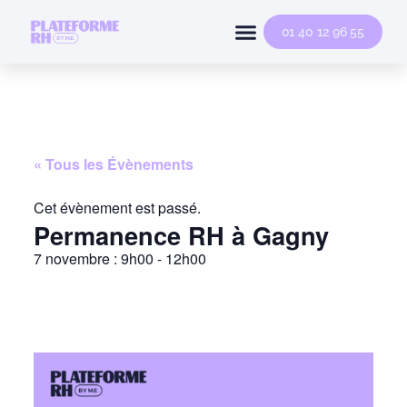
Conseil Individuel
Modèles Et Simulateurs
01 40 12 96 55
« Tous les Évènements
Cet évènement est passé.
Permanence RH à Gagny
7 novembre
:
9h00
-
12h00